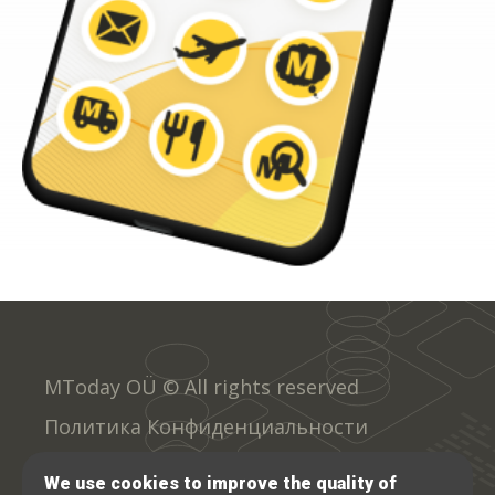
MToday OÜ © All rights reserved
Политика Конфиденциальности
Условия использования сервиса
We use cookies to improve the quality of