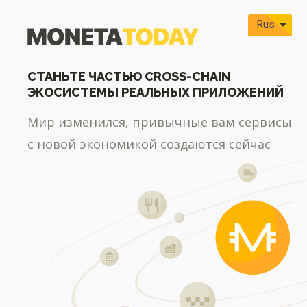
Rus
СТАНЬТЕ ЧАСТЬЮ CROSS-CHAIN
ЭКОСИСТЕМЫ РЕАЛЬНЫХ ПРИЛОЖЕНИЙ
Мир изменился, привычные вам сервисы
с новой экономикой создаются сейчас